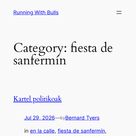
Skip
Running With Bulls
to
content
Category:
fiesta de
sanfermín
Kartel politikoak
Jul 29, 2026
—
Bernard Tyers
by
in
en la calle
, 
fiesta de sanfermín
, 