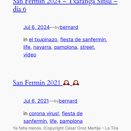
San Fermín 2024 – Txaranga Sinsu –
día 6
Jul 6, 2024
—
bernard
by
in
el txupinazo
, 
fiesta de sanfermín
, 
life
, 
navarra
, 
pamplona
, 
street
, 
video
San Fermín 2021
Jul 6, 2021
—
bernard
by
in
corona virus!
, 
fiesta de
sanfermín
, 
life
, 
pamplona
Ya falta menos. (Copyright César Oroz Martija – La Tira