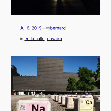
Jul 6, 2019
—
bernard
by
in
en la calle
, 
navarra