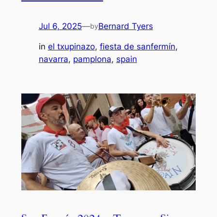
Jul 6, 2025
—
Bernard Tyers
by
in
el txupinazo
, 
fiesta de sanfermín
, 
navarra
, 
pamplona
, 
spain