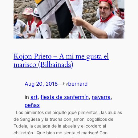
Kojon Prieto – A mi me gusta el
marisco (Bilbainada)
Aug 20, 2018
—
bernard
by
in
art
, 
fiesta de sanfermín
, 
navarra
, 
peñas
Los pimientos del piquillo ¡qué pimientos!, las alubias
de Sangüesa y la trucha con jamón, cogollicos de
Tudela, la cuajada de la abuela y el cordero al
chilindrón. ¡Qué bien me sienta el marisco! Con