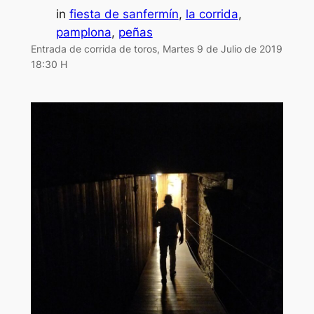
in
fiesta de sanfermín
, 
la corrida
, 
pamplona
, 
peñas
Entrada de corrida de toros, Martes 9 de Julio de 2019
18:30 H