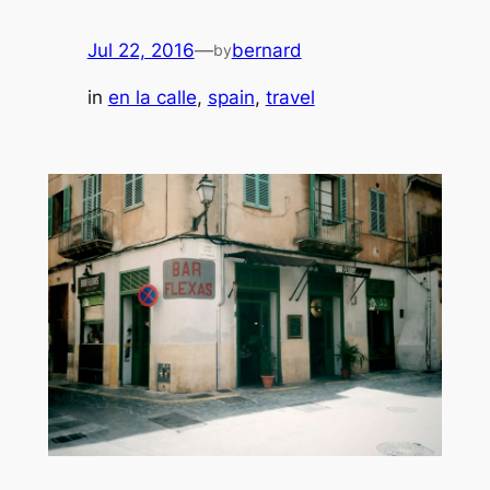
Jul 22, 2016
—
bernard
by
in
en la calle
, 
spain
, 
travel