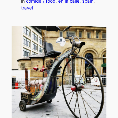
in
comida / food
, 
en la calle
, 
spain
, 
travel