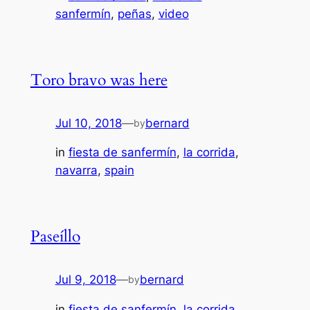
sanfermín
, 
peñas
, 
video
Toro bravo was here
Jul 10, 2018
—
bernard
by
in
fiesta de sanfermín
, 
la corrida
, 
navarra
, 
spain
Paseíllo
Jul 9, 2018
—
bernard
by
in
fiesta de sanfermín
, 
la corrida
, 