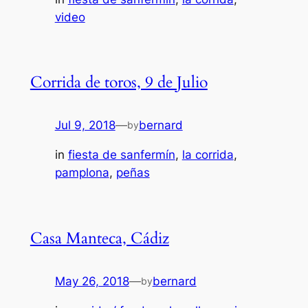
video
Corrida de toros, 9 de Julio
Jul 9, 2018
—
bernard
by
in
fiesta de sanfermín
, 
la corrida
, 
pamplona
, 
peñas
Casa Manteca, Cádiz
May 26, 2018
—
bernard
by