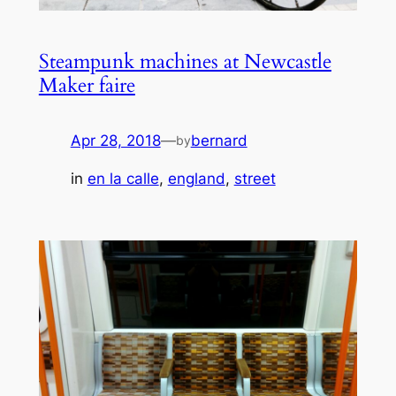
Steampunk machines at Newcastle
Maker faire
Apr 28, 2018
—
bernard
by
in
en la calle
, 
england
, 
street