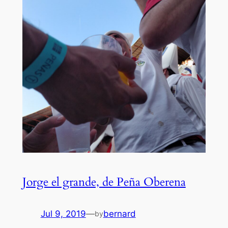
Jorge el grande, de Peña Oberena
Jul 9, 2019
—
bernard
by