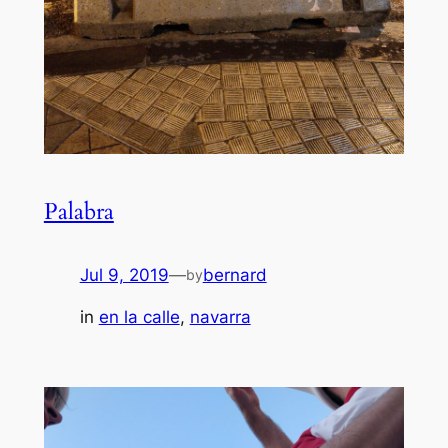
Palabra
Jul 9, 2019
—
bernard
by
in
en la calle
, 
navarra