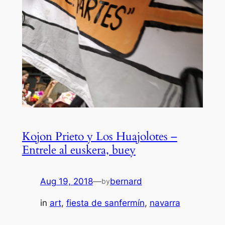
Kojon Prieto y Los Huajolotes –
Entrele al euskera, buey
Aug 19, 2018
—
bernard
by
in
art
, 
fiesta de sanfermín
, 
navarra