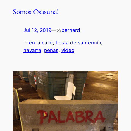
Somos Osasuna!
Jul 12, 2019
—
bernard
by
in
en la calle
, 
fiesta de sanfermín
, 
navarra
, 
peñas
, 
video