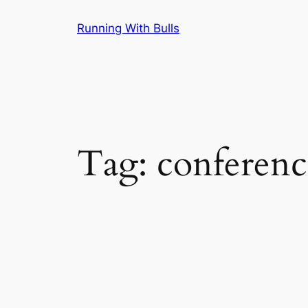
Skip
Running With Bulls
to
content
Tag:
conferenc