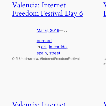
Valencia: Internet
Freedom Festival Day 6
Mar 6, 2016
—
by
bernard
in
art
, 
la corrida
, 
spain
, 
street
Olé! Un churreria. #InternetFreedomFestival
L
#
Valencia: Internet