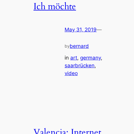
Ich möchte
May 31, 2019
—
bernard
by
in
art
, 
germany
, 
saarbrücken
, 
video
Valencia: Internet