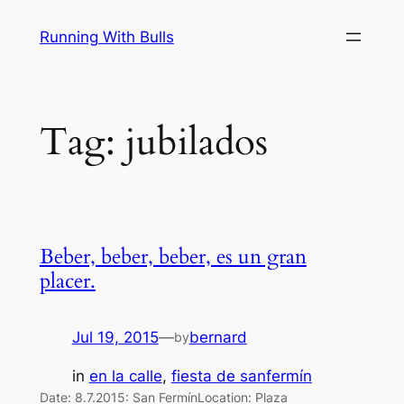
Skip
Running With Bulls
to
content
Tag:
jubilados
Beber, beber, beber, es un gran
placer.
Jul 19, 2015
—
bernard
by
in
en la calle
, 
fiesta de sanfermín
Date: 8.7.2015: San FermínLocation: Plaza